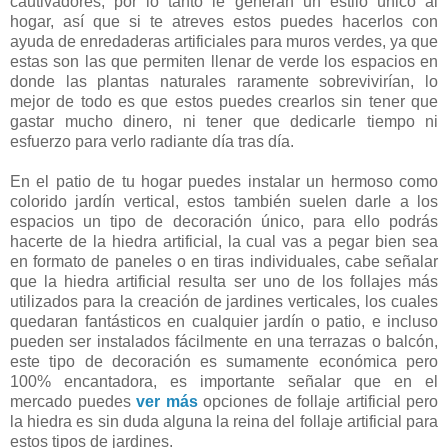
cautivadores, por lo tanto le generan un estilo único al
hogar, así que si te atreves estos puedes hacerlos con
ayuda de enredaderas artificiales para muros verdes, ya que
estas son las que permiten llenar de verde los espacios en
donde las plantas naturales raramente sobrevivirían, lo
mejor de todo es que estos puedes crearlos sin tener que
gastar mucho dinero, ni tener que dedicarle tiempo ni
esfuerzo para verlo radiante día tras día.
En el patio de tu hogar puedes instalar un hermoso como
colorido jardín vertical, estos también suelen darle a los
espacios un tipo de decoración único, para ello podrás
hacerte de la hiedra artificial, la cual vas a pegar bien sea
en formato de paneles o en tiras individuales, cabe señalar
que la hiedra artificial resulta ser uno de los follajes más
utilizados para la creación de jardines verticales, los cuales
quedaran fantásticos en cualquier jardín o patio, e incluso
pueden ser instalados fácilmente en una terrazas o balcón,
este tipo de decoración es sumamente económica pero
100% encantadora, es importante señalar que en el
mercado puedes
ver más
opciones de follaje artificial pero
la hiedra es sin duda alguna la reina del follaje artificial para
estos tipos de jardines.